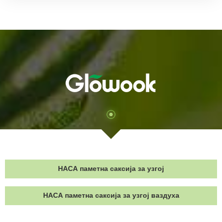
НАСА паметна саксија за узгој
НАСА паметна саксија за узгој ваздуха