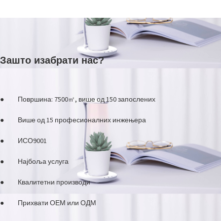
Зашто изабрати нас?
●
Површина: 7500㎡, више од 150 запослених
●
Више од 15 професионалних инжењера
●
ИСО9001
●
Најбоља услуга
●
Квалитетни производи
●
Прихвати ОЕМ или ОДМ