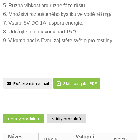
5. Různá vlhkost pro různé fáze růstu.
6. Množství rozpuštěného kyslíku ve vodě ≥8 mg/l.
7. Vstup: 5V DC 1A, úspora energie.
8. Udržujte teplotu vody nad 15 °C.
9. V kombinaci s Evou zajistěte světlo pro rostliny.
Pošlete nám e-mail
Stáhnout jako PDF
Detaily produktu
Štítky produktů
Název
Vstupní