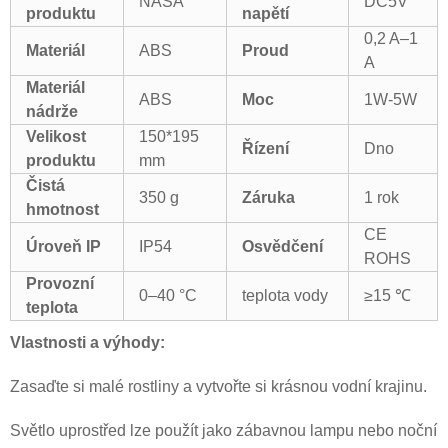
NASA
DC5V
produktu
napětí
0,2 A–1
Materiál
ABS
Proud
A
Materiál
ABS
Moc
1W-5W
nádrže
Velikost
150*195
Řízení
Dno
produktu
mm
Čistá
350 g
Záruka
1 rok
hmotnost
CE
Úroveň IP
IP54
Osvědčení
ROHS
Provozní
0–40 °C
teplota vody
≥15 ℃
teplota
Vlastnosti a výhody:
Zasaďte si malé rostliny a vytvořte si krásnou vodní krajinu.
Světlo uprostřed lze použít jako zábavnou lampu nebo noční