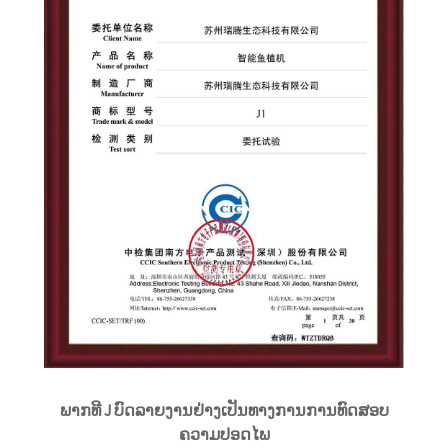
ພາກທີ J ບົດລາຍງານຢ່າງເປັນທາງການການທົດສອບ
ຄວາມປອດໄພ