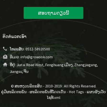
ສອບຖາມດຽວນີ້
ຕິດຕໍ່ພວກເຮົາ
ໂທລະສັບ:
0512-58920500
ອີເມວ:
info@growook.com
ທີ່ຢູ່:
Jiatai Road West, Fenghuang ເມືອງ, Zhangjiagang,
Jiangsu, ຈີນ
© ສະຫງວນລິຂະສິດ - 2010-2019 : All Rights Reserved.
ຄູ່ມືຜະລິດຕະພັນ
-
ຜະລິດຕະພັນທີ່ໂດດເດັ່ນ
-
Hot Tags
-
ແຜນຜັງເວັບ
ໄຊທ໌.xml