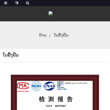
ບ້ານ
ໃບຢັ້ງຢືນ
ໃບຢັ້ງຢືນ