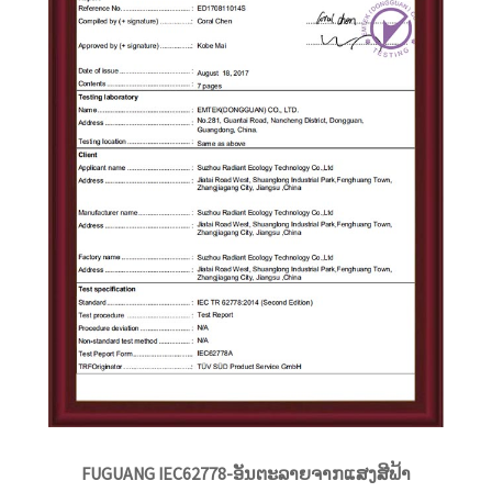
FUGUANG IEC62778-ອັນຕະລາຍຈາກແສງສີຟ້າ