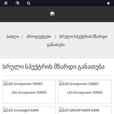
ᲡᲐᲮᲚᲘ
ᲞᲠᲝᲓᲣᲥᲢᲔᲑᲘ
ᲡᲠᲣᲚᲘ ᲡᲞᲔᲥᲢᲠᲘᲡ ᲛᲖᲐᲠᲓᲘ
ᲒᲐᲜᲐᲗᲔᲑᲐ
ᲡᲠᲣᲚᲘ ᲡᲞᲔᲥᲢᲠᲘᲡ ᲛᲖᲐᲠᲓᲘ ᲒᲐᲜᲐᲗᲔᲑᲐ
LED Growpower 500WS
LED Growpower 300WS