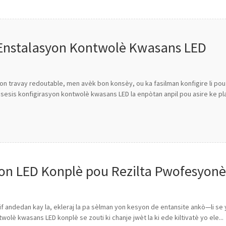
 Enstalasyon Kontwolè Kwasans LED
n travay redoutable, men avèk bon konsèy, ou ka fasilman konfigire li pou 
sesis konfigirasyon kontwolè kwasans LED la enpòtan anpil pou asire ke p
yon LED Konplè pou Rezilta Pwofesyonè
ktif andedan kay la, ekleraj la pa sèlman yon kesyon de entansite ankò—li se 
olè kwasans LED konplè se zouti ki chanje jwèt la ki ede kiltivatè yo ele...