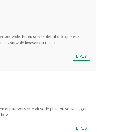
on kontwolè. Kit ou se yon debutan k ap mete
tale kontwolè kwasans LED ou a...
LI PLIS
 gen enpak sou sante ak sede plant ou yo. Men, gen
a, ou...
LI PLIS