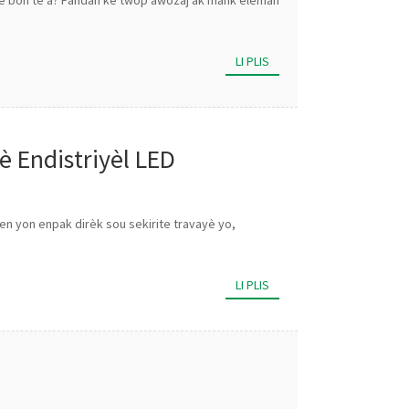
ize bon tè a? Pandan ke twòp awozaj ak mank eleman
LI PLIS
è Endistriyèl LED
en yon enpak dirèk sou sekirite travayè yo,
LI PLIS