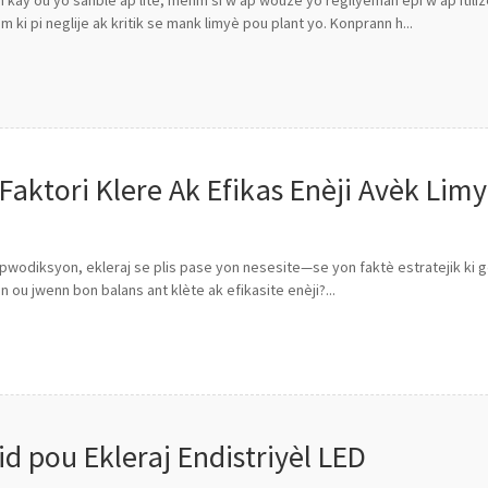
 kay ou yo sanble ap lite, menm si w ap wouze yo regilyèman epi w ap itil
m ki pi neglije ak kritik se mank limyè pou plant yo. Konprann h...
 Faktori Klere Ak Efikas Enèji Avèk Limy
wodiksyon, ekleraj se plis pase yon nesesite—se yon faktè estratejik ki g
 ou jwenn bon balans ant klète ak efikasite enèji?...
id pou Ekleraj Endistriyèl LED