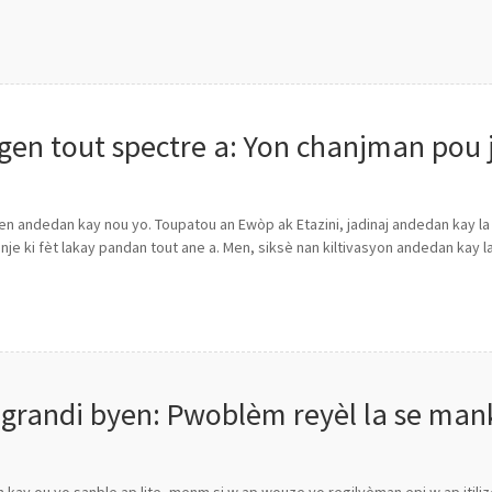
 gen tout spectre a: Yon chanjman pou 
en andedan kay nou yo. Toupatou an Ewòp ak Etazini, jadinaj andedan kay la
anje ki fèt lakay pandan tout ane a. Men, siksè nan kiltivasyon andedan kay 
 grandi byen: Pwoblèm reyèl la se man