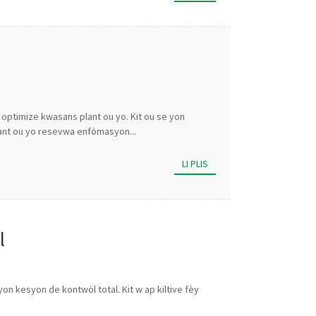
optimize kwasans plant ou yo. Kit ou se yon
lant ou yo resevwa enfòmasyon...
LI PLIS
l
yon kesyon de kontwòl total. Kit w ap kiltive fèy