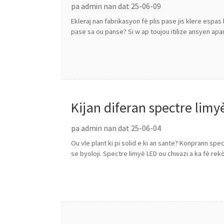
pa admin nan dat 25-06-09
Ekleraj nan fabrikasyon fè plis pase jis klere esp
pase sa ou panse? Si w ap toujou itilize ansyen apar
Kijan diferan spectre lim
grandi
pa admin nan dat 25-06-04
Ou vle plant ki pi solid e ki an sante? Konprann spec
se byoloji. Spectre limyè LED ou chwazi a ka fè rekò