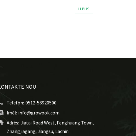
LI PLIS
KONTAKTE NOU
Telefòn:
0512-58920500
Imèl:
info@growook.com
Adrès:
Jiatai Road West, Fenghuang Town,
Zhangjiagang, Jiangsu, Lachin