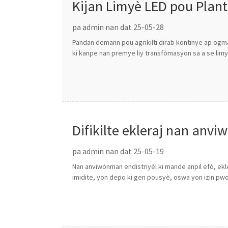
Kijan Limyè LED pou Plant
pa admin nan dat 25-05-28
Pandan demann pou agrikilti dirab kontinye ap ogma
ki kanpe nan premye liy transfòmasyon sa a se limy
Difikilte ekleraj nan anvi
pousyè nan aparèy endistri
pa admin nan dat 25-05-19
Nan anviwònman endistriyèl ki mande anpil efò, ekle
imidite, yon depo ki gen pousyè, oswa yon izin pwos