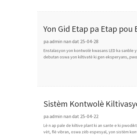
Yon Gid Etap pa Etap pou
pa admin nan dat 25-04-28
Enstalasyon yon kontwolè kwasans LED ka sanble yo
debutan oswa yon kiltivatè ki gen eksperyans, pwo
Sistèm Kontwolè Kiltivas
pa admin nan dat 25-04-22
Lè n ap pale de kiltive plant ki an sante e ki pwodi
vèt, flè vibran, oswa zèb espesyal, yon sistèm kontw