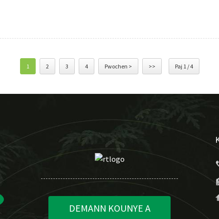
1
2
3
4
Pwochen >
>>
Paj 1 / 4
DEMANN KOUNYE A