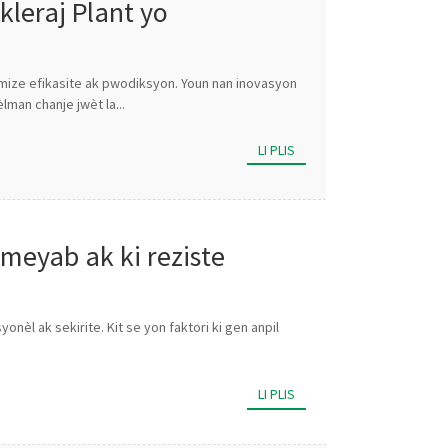
kleraj Plant yo
simize efikasite ak pwodiksyon. Youn nan inovasyon
man chanje jwèt la...
LI PLIS
èmeyab ak ki reziste
èl ak sekirite. Kit se yon faktori ki gen anpil
LI PLIS