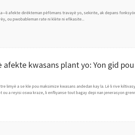
as la—li afekte dirèkteman pèfòmans travayè yo, sekirite, ak depans fonksy
èy, ou pwobableman rate ni klète ni efikasite...
yè afekte kwasans plant yo: Yon gid po
tre limyè a se kle pou maksimize kwasans andedan kay la. Lè li rive kiltivasy
t ou a reyisi oswa kraze, li enfliyanse tout bagay depi nan jenerasyon grenn