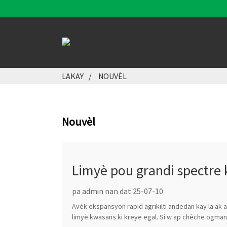
LAKAY
NOUVÈL
Nouvèl
Limyè pou grandi spectre 
pa admin nan dat 25-07-10
Avèk ekspansyon rapid agrikilti andedan kay la ak a
limyè kwasans ki kreye egal. Si w ap chèche ogmant