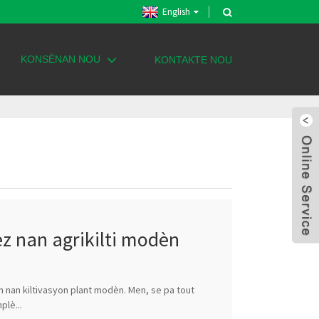
English
KONSÈNAN NOU
KONTAKTE NOU
èz nan agrikilti modèn
an nan kiltivasyon plant modèn. Men, se pa tout
plè...