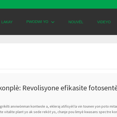
PWODWI YO
LAKAY
NOUVÈL
VIDEYO
konplè: Revolisyone efikasite fotosent
grikilti anviwònman kontwole a, ekleraj atifisyèl la vin tounen yon poto mit
e vitalite plant yo ak sede rekòt yo, chanje pou limyè kwasans spectre kon