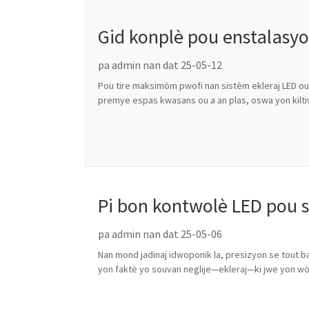
Gid konplè pou enstalasy
pa admin nan dat 25-05-12
Pou tire maksimòm pwofi nan sistèm ekleraj LED ou
premye espas kwasans ou a an plas, oswa yon kilti
Pi bon kontwolè LED pou 
pa admin nan dat 25-05-06
Nan mond jadinaj idwoponik la, presizyon se tout ba
yon faktè yo souvan neglije—ekleraj—ki jwe yon wòl