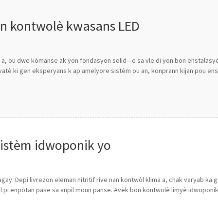
on kontwolè kwasans LED
 a, ou dwe kòmanse ak yon fondasyon solid—e sa vle di yon bon enstalasy
vatè ki gen eksperyans k ap amelyore sistèm ou an, konprann kijan pou ens
sistèm idwoponik yo
gay. Depi livrezon eleman nitritif rive nan kontwòl klima a, chak varyab ka
 pi enpòtan pase sa anpil moun panse. Avèk bon kontwolè limyè idwoponik l