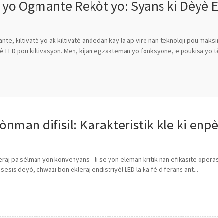
 yo Ogmante Rekòt yo: Syans ki Dèyè E
nte, kiltivatè yo ak kiltivatè andedan kay la ap vire nan teknoloji pou mak
è LED pou kiltivasyon. Men, kijan egzakteman yo fonksyone, e poukisa yo tèl
wònman difisil: Karakteristik kle ki enp
yèl ki ap dirije yo
raj pa sèlman yon konvenyans—li se yon eleman kritik nan efikasite operasyon
esis deyò, chwazi bon ekleraj endistriyèl LED la ka fè diferans ant...