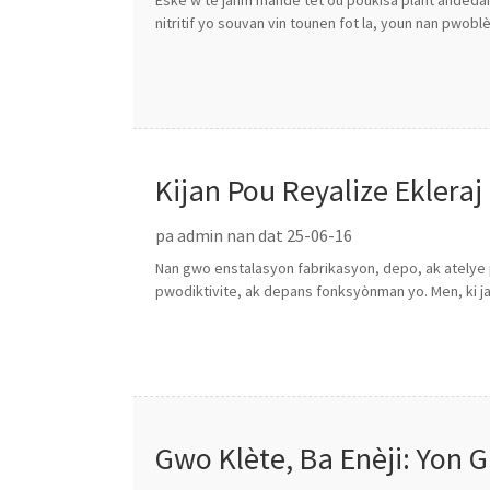
Èske w te janm mande tèt ou poukisa plant andedan
nitritif yo souvan vin tounen fot la, youn nan pwoblè
Kijan Pou Reyalize Ekleraj
pa admin nan dat 25-06-16
Nan gwo enstalasyon fabrikasyon, depo, ak atelye p
pwodiktivite, ak depans fonksyònman yo. Men, ki jan
Gwo Klète, Ba Enèji: Yon G