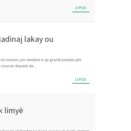
LI PLIS
jadinaj lakay ou
 vin tounen yon tandans k ap grandi pandan plis
la souvan depann de...
LI PLIS
k limyè