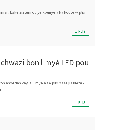
ònman. Èske sistèm ou ye kounye a ka koute w plis
LI PLIS
u chwazi bon limyè LED pou
on andedan kay la, limyè a se plis pase jis klète -
...
LI PLIS